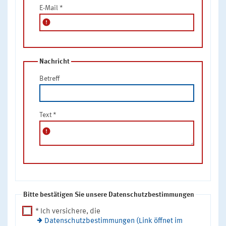
E-Mail
*
error
Nachricht
Betreff
Text
*
error
Bitte bestätigen Sie unsere Datenschutzbestimmungen
* Ich versichere, die
Datenschutzbestimmungen (Link öffnet im