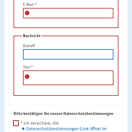
E-Mail
*
error
Nachricht
Betreff
Text
*
error
Bitte bestätigen Sie unsere Datenschutzbestimmungen
* Ich versichere, die
Datenschutzbestimmungen (Link öffnet im