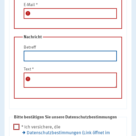
E-Mail
*
error
Nachricht
Betreff
Text
*
error
Bitte bestätigen Sie unsere Datenschutzbestimmungen
* Ich versichere, die
Datenschutzbestimmungen (Link öffnet im