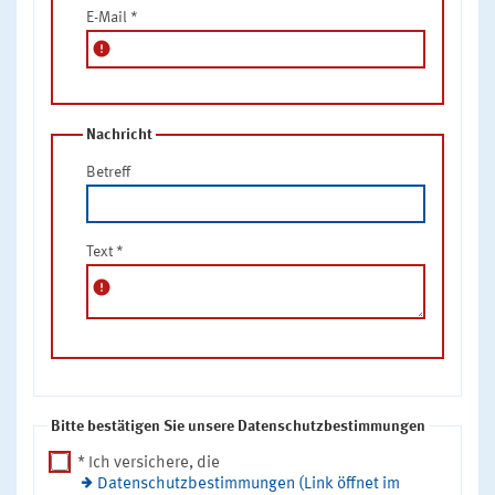
E-Mail
*
error
Nachricht
Betreff
Text
*
error
Bitte bestätigen Sie unsere Datenschutzbestimmungen
* Ich versichere, die
Datenschutzbestimmungen (Link öffnet im