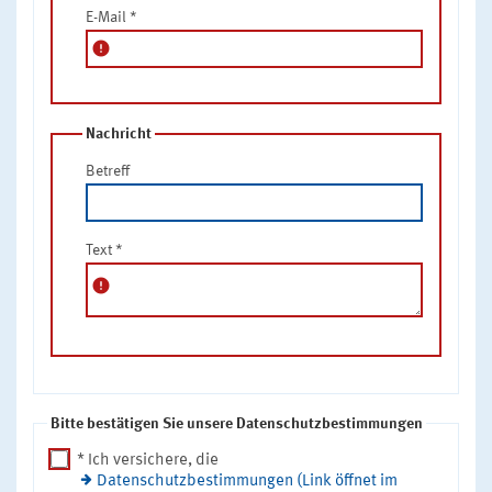
E-Mail
*
error
Nachricht
Betreff
Text
*
error
Bitte bestätigen Sie unsere Datenschutzbestimmungen
* Ich versichere, die
Datenschutzbestimmungen (Link öffnet im