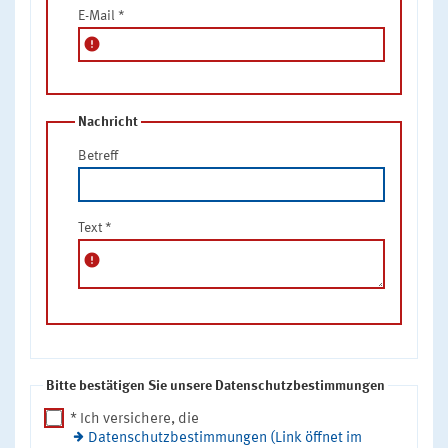
E-Mail
*
error
Nachricht
Betreff
Text
*
error
Bitte bestätigen Sie unsere Datenschutzbestimmungen
* Ich versichere, die
Datenschutzbestimmungen (Link öffnet im