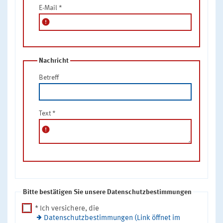
E-Mail
*
error
Nachricht
Betreff
Text
*
error
Bitte bestätigen Sie unsere Datenschutzbestimmungen
* Ich versichere, die
Datenschutzbestimmungen (Link öffnet im