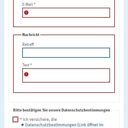
E-Mail
*
error
Nachricht
Betreff
Text
*
error
Bitte bestätigen Sie unsere Datenschutzbestimmungen
* Ich versichere, die
Datenschutzbestimmungen (Link öffnet im