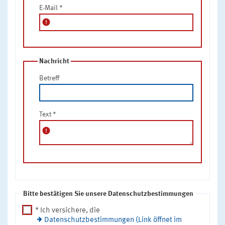
E-Mail
*
error
Nachricht
Betreff
Text
*
error
Bitte bestätigen Sie unsere Datenschutzbestimmungen
* Ich versichere, die
Datenschutzbestimmungen (Link öffnet im