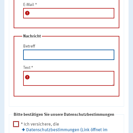
E-Mail
*
error
Nachricht
Betreff
Text
*
error
Bitte bestätigen Sie unsere Datenschutzbestimmungen
* Ich versichere, die
Datenschutzbestimmungen (Link öffnet im