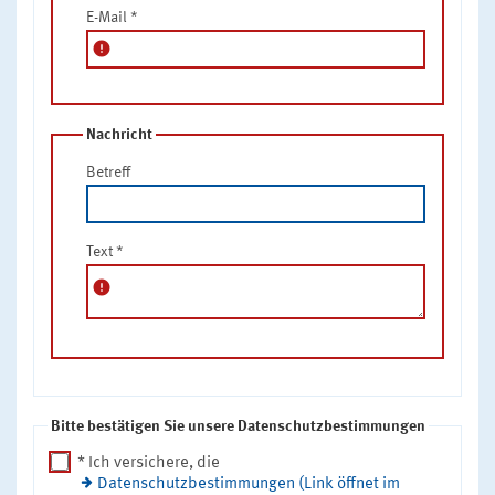
E-Mail
*
error
Nachricht
Betreff
Text
*
error
Bitte bestätigen Sie unsere Datenschutzbestimmungen
* Ich versichere, die
Datenschutzbestimmungen (Link öffnet im