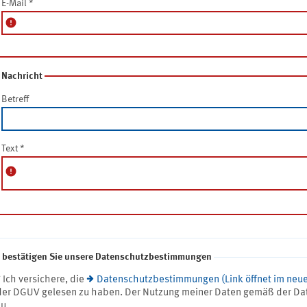
E-Mail
*
error
Nachricht
Betreff
Text
*
error
e bestätigen Sie unsere Datenschutzbestimmungen
* Ich versichere, die
Datenschutzbestimmungen (Link öffnet im neue
der DGUV gelesen zu haben. Der Nutzung meiner Daten gemäß der Da
zu.