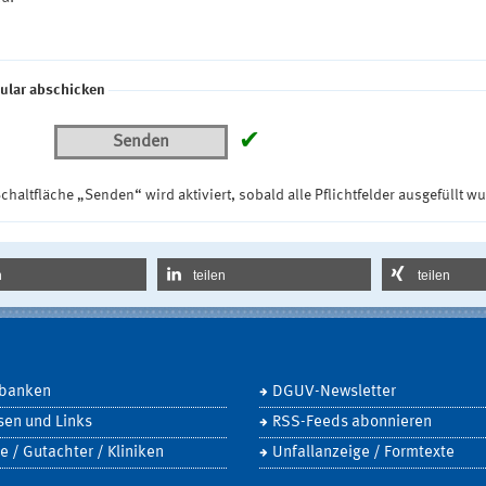
ular abschicken
✔
Senden
chaltfläche „Senden“ wird aktiviert, sobald alle Pflichtfelder ausgefüllt w
n
teilen
teilen
banken
DGUV-Newsletter
sen und Links
RSS-Feeds abonnieren
e / Gutachter / Kliniken
Unfallanzeige / Formtexte