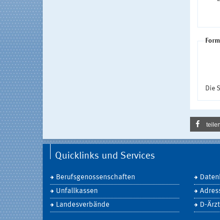
Form
Die S
teile
Quicklinks und Services
Berufsgenossenschaften
Daten
Unfallkassen
Adres
Landesverbände
D-Ärzt