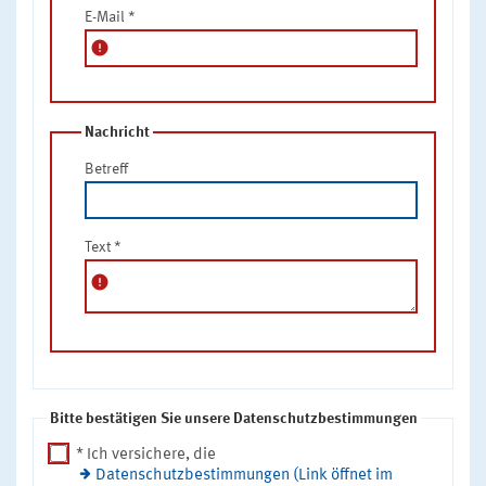
E-Mail
*
error
Nachricht
Betreff
Text
*
error
Bitte bestätigen Sie unsere Datenschutzbestimmungen
* Ich versichere, die
Datenschutzbestimmungen (Link öffnet im