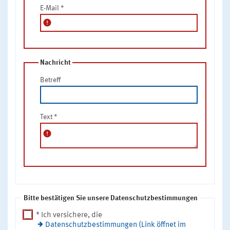
E-Mail
*
error
Nachricht
Betreff
Text
*
error
Bitte bestätigen Sie unsere Datenschutzbestimmungen
* Ich versichere, die
Datenschutzbestimmungen (Link öffnet im