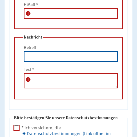
E-Mail
*
error
Nachricht
Betreff
Text
*
error
Bitte bestätigen Sie unsere Datenschutzbestimmungen
* Ich versichere, die
Datenschutzbestimmungen (Link öffnet im