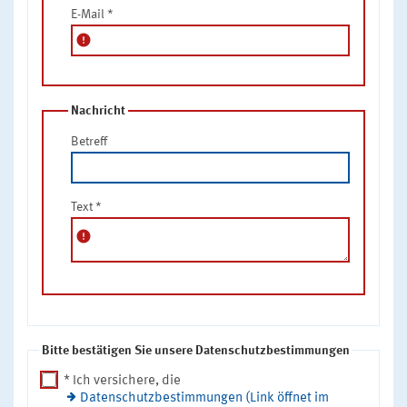
E-Mail
*
error
Nachricht
Betreff
Text
*
error
Bitte bestätigen Sie unsere Datenschutzbestimmungen
* Ich versichere, die
Datenschutzbestimmungen (Link öffnet im