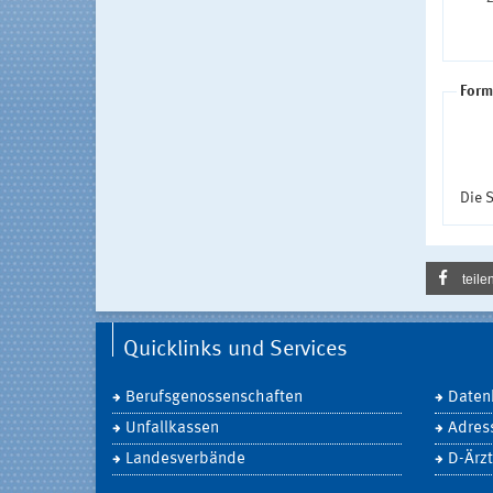
Form
Die S
teile
Quicklinks und Services
Berufsgenossenschaften
Daten
Unfallkassen
Adres
Landesverbände
D-Ärzt