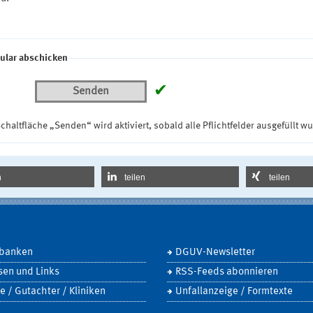
ular abschicken
✔
Senden
chaltfläche „Senden“ wird aktiviert, sobald alle Pflichtfelder ausgefüllt w
n
teilen
teilen
banken
DGUV-Newsletter
sen und Links
RSS-Feeds abonnieren
e / Gutachter / Kliniken
Unfallanzeige / Formtexte