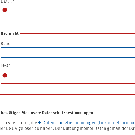
E-Mail
*
error
Nachricht
Betreff
Text
*
error
e bestätigen Sie unsere Datenschutzbestimmungen
* Ich versichere, die
Datenschutzbestimmungen (Link öffnet im neue
der DGUV gelesen zu haben. Der Nutzung meiner Daten gemäß der Da
zu.