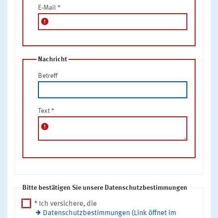
E-Mail
*
error
Nachricht
Betreff
Text
*
error
Bitte bestätigen Sie unsere Datenschutzbestimmungen
* Ich versichere, die
Datenschutzbestimmungen (Link öffnet im