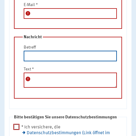
E-Mail
*
error
Nachricht
Betreff
Text
*
error
Bitte bestätigen Sie unsere Datenschutzbestimmungen
* Ich versichere, die
Datenschutzbestimmungen (Link öffnet im