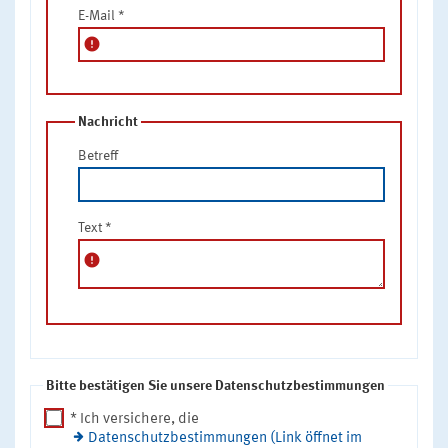
E-Mail
*
error
Nachricht
Betreff
Text
*
error
Bitte bestätigen Sie unsere Datenschutzbestimmungen
* Ich versichere, die
Datenschutzbestimmungen (Link öffnet im