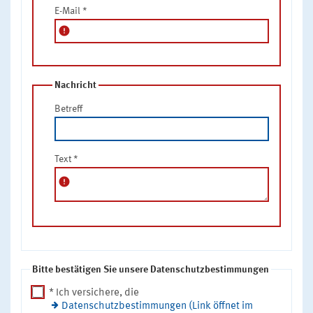
E-Mail
*
error
Nachricht
Betreff
Text
*
error
Bitte bestätigen Sie unsere Datenschutzbestimmungen
* Ich versichere, die
Datenschutzbestimmungen (Link öffnet im