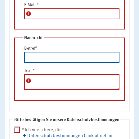
E-Mail
*
error
Nachricht
Betreff
Text
*
error
Bitte bestätigen Sie unsere Datenschutzbestimmungen
* Ich versichere, die
Datenschutzbestimmungen (Link öffnet im