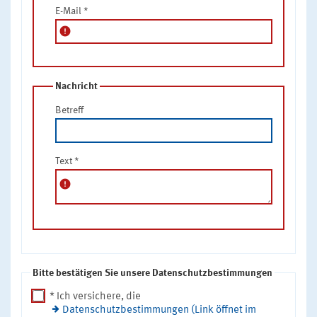
E-Mail
*
error
Nachricht
Betreff
Text
*
error
Bitte bestätigen Sie unsere Datenschutzbestimmungen
* Ich versichere, die
Datenschutzbestimmungen (Link öffnet im