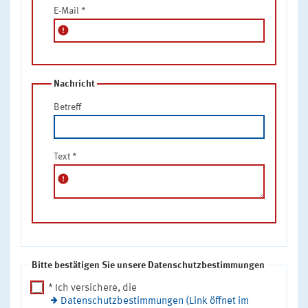
E-Mail
*
error
Nachricht
Betreff
Text
*
error
Bitte bestätigen Sie unsere Datenschutzbestimmungen
* Ich versichere, die
Datenschutzbestimmungen (Link öffnet im