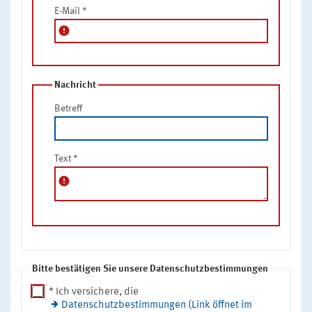
E-Mail
*
error
Nachricht
Betreff
Text
*
error
Bitte bestätigen Sie unsere Datenschutzbestimmungen
* Ich versichere, die
Datenschutzbestimmungen (Link öffnet im