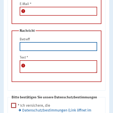
E-Mail
*
error
Nachricht
Betreff
Text
*
error
Bitte bestätigen Sie unsere Datenschutzbestimmungen
* Ich versichere, die
Datenschutzbestimmungen (Link öffnet im