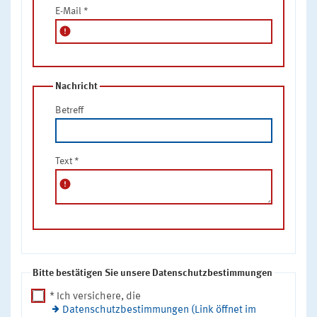
E-Mail
*
error
Nachricht
Betreff
Text
*
error
Bitte bestätigen Sie unsere Datenschutzbestimmungen
* Ich versichere, die
Datenschutzbestimmungen (Link öffnet im