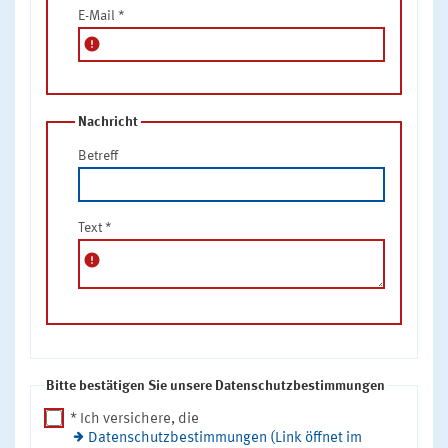
E-Mail
*
error
Nachricht
Betreff
Text
*
error
Bitte bestätigen Sie unsere Datenschutzbestimmungen
* Ich versichere, die
Datenschutzbestimmungen (Link öffnet im