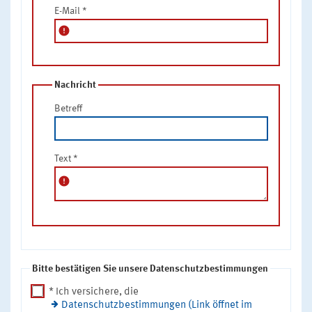
E-Mail
*
error
Nachricht
Betreff
Text
*
error
Bitte bestätigen Sie unsere Datenschutzbestimmungen
* Ich versichere, die
Datenschutzbestimmungen (Link öffnet im