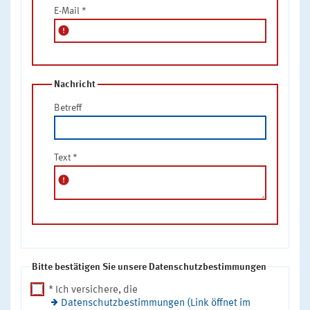
E-Mail
*
error
Nachricht
Betreff
Text
*
error
Bitte bestätigen Sie unsere Datenschutzbestimmungen
* Ich versichere, die
Datenschutzbestimmungen (Link öffnet im