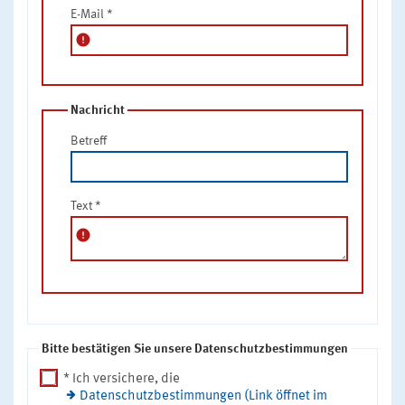
E-Mail
*
error
Nachricht
Betreff
Text
*
error
Bitte bestätigen Sie unsere Datenschutzbestimmungen
* Ich versichere, die
Datenschutzbestimmungen (Link öffnet im