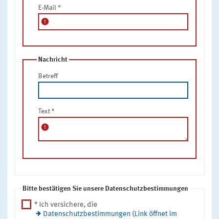
E-Mail
*
error
Nachricht
Betreff
Text
*
error
Bitte bestätigen Sie unsere Datenschutzbestimmungen
* Ich versichere, die
Datenschutzbestimmungen (Link öffnet im