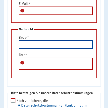
E-Mail
*
error
Nachricht
Betreff
Text
*
error
Bitte bestätigen Sie unsere Datenschutzbestimmungen
* Ich versichere, die
Datenschutzbestimmungen (Link öffnet im