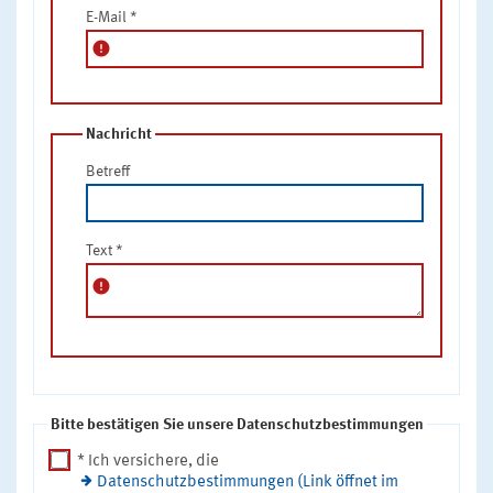
E-Mail
*
error
Nachricht
Betreff
Text
*
error
Bitte bestätigen Sie unsere Datenschutzbestimmungen
* Ich versichere, die
Datenschutzbestimmungen (Link öffnet im