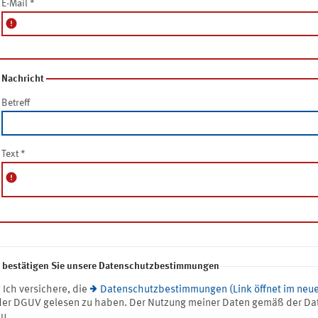
E-Mail
*
error
Nachricht
Betreff
Text
*
error
e bestätigen Sie unsere Datenschutzbestimmungen
* Ich versichere, die
Datenschutzbestimmungen (Link öffnet im neue
der DGUV gelesen zu haben. Der Nutzung meiner Daten gemäß der Da
zu.