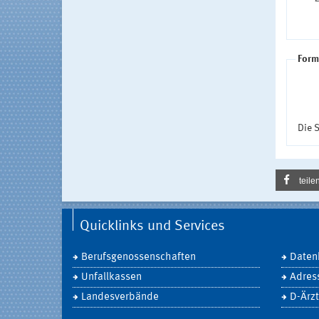
Form
Die S
teile
Quicklinks und Services
Berufsgenossenschaften
Daten
Unfallkassen
Adres
Landesverbände
D-Ärzt