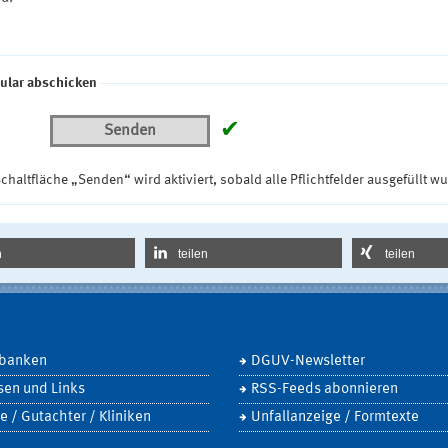
ular abschicken
✔
Senden
chaltfläche „Senden“ wird aktiviert, sobald alle Pflichtfelder ausgefüllt w
n
teilen
teilen
banken
DGUV-Newsletter
sen und Links
RSS-Feeds abonnieren
e / Gutachter / Kliniken
Unfallanzeige / Formtexte