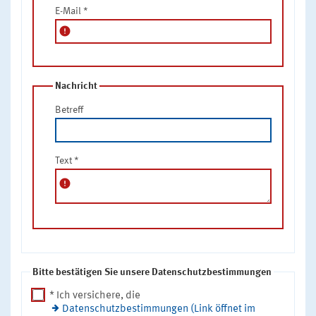
E-Mail
*
error
Nachricht
Betreff
Text
*
error
Bitte bestätigen Sie unsere Datenschutzbestimmungen
* Ich versichere, die
Datenschutzbestimmungen (Link öffnet im