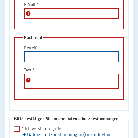
E-Mail
*
error
Nachricht
Betreff
Text
*
error
Bitte bestätigen Sie unsere Datenschutzbestimmungen
* Ich versichere, die
Datenschutzbestimmungen (Link öffnet im