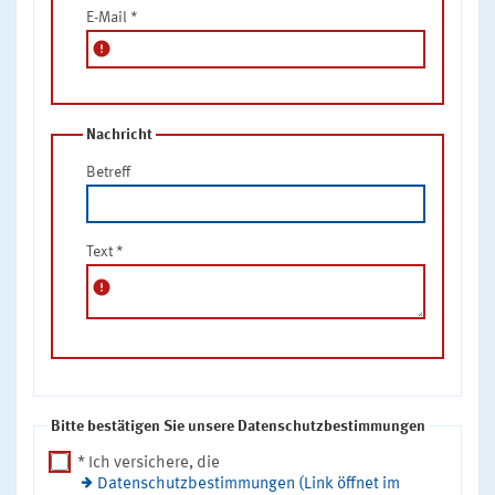
E-Mail
*
error
Nachricht
Betreff
Text
*
error
Bitte bestätigen Sie unsere Datenschutzbestimmungen
* Ich versichere, die
Datenschutzbestimmungen (Link öffnet im