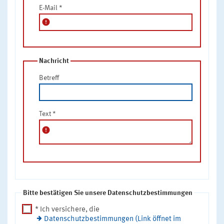
E-Mail
*
error
Nachricht
Betreff
Text
*
error
Bitte bestätigen Sie unsere Datenschutzbestimmungen
* Ich versichere, die
Datenschutzbestimmungen (Link öffnet im