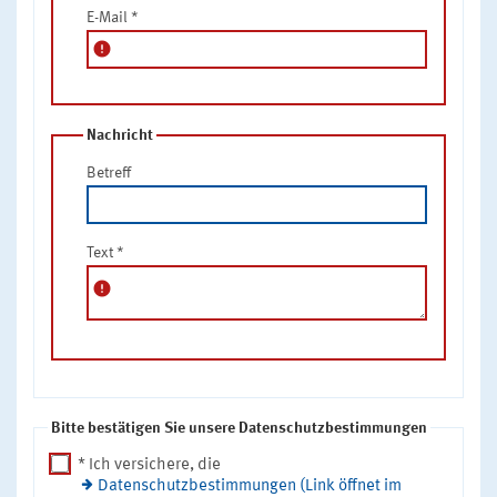
E-Mail
*
error
Nachricht
Betreff
Text
*
error
Bitte bestätigen Sie unsere Datenschutzbestimmungen
* Ich versichere, die
Datenschutzbestimmungen (Link öffnet im