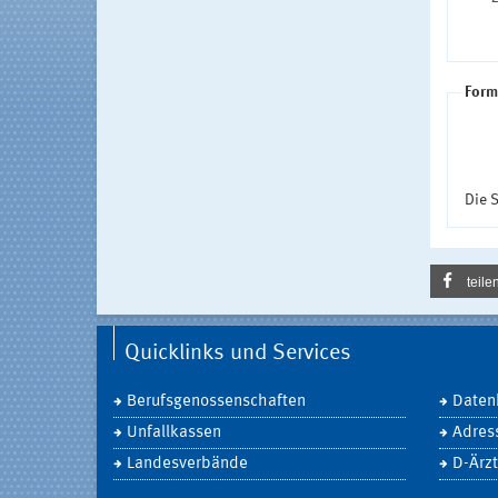
Form
Die S
teile
Quicklinks und Services
Berufsgenossenschaften
Daten
Unfallkassen
Adres
Landesverbände
D-Ärzt