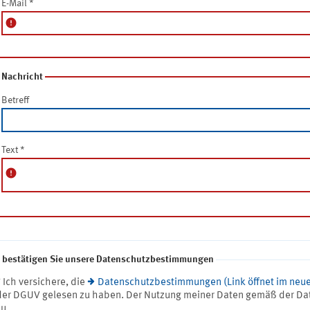
E-Mail
*
error
Nachricht
Betreff
Text
*
error
e bestätigen Sie unsere Datenschutzbestimmungen
* Ich versichere, die
Datenschutzbestimmungen (Link öffnet im neue
der DGUV gelesen zu haben. Der Nutzung meiner Daten gemäß der Da
zu.