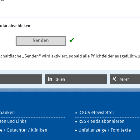
ular abschicken
✔
Senden
chaltfläche „Senden“ wird aktiviert, sobald alle Pflichtfelder ausgefüllt w
n
teilen
teilen
banken
DGUV-Newsletter
sen und Links
RSS-Feeds abonnieren
e / Gutachter / Kliniken
Unfallanzeige / Formtexte