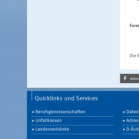
Form
Die S
teile
Quicklinks und Services
Berufsgenossenschaften
Daten
Unfallkassen
Adres
Landesverbände
D-Ärzt