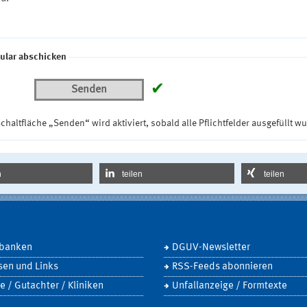
ular abschicken
✔
Senden
chaltfläche „Senden“ wird aktiviert, sobald alle Pflichtfelder ausgefüllt w
n
teilen
teilen
banken
DGUV-Newsletter
sen und Links
RSS-Feeds abonnieren
e / Gutachter / Kliniken
Unfallanzeige / Formtexte