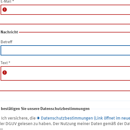
E-Mail
*
error
Nachricht
Betreff
Text
*
error
e bestätigen Sie unsere Datenschutzbestimmungen
* Ich versichere, die
Datenschutzbestimmungen (Link öffnet im neue
der DGUV gelesen zu haben. Der Nutzung meiner Daten gemäß der Da
zu.