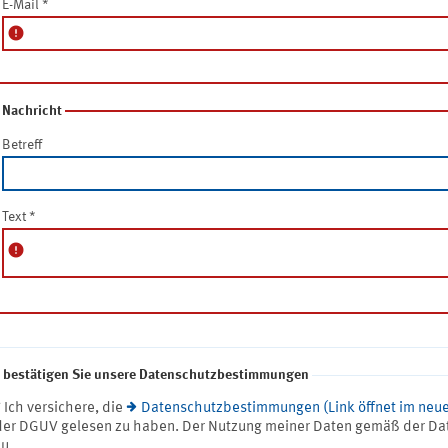
E-Mail
*
error
Nachricht
Betreff
Text
*
error
e bestätigen Sie unsere Datenschutzbestimmungen
* Ich versichere, die
Datenschutzbestimmungen (Link öffnet im neue
der DGUV gelesen zu haben. Der Nutzung meiner Daten gemäß der Da
zu.