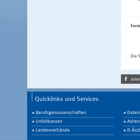
Form
Die S
teile
Quicklinks und Services
Berufsgenossenschaften
Daten
Unfallkassen
Adres
Landesverbände
D-Ärzt