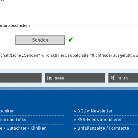
ular abschicken
✔
Senden
chaltfläche „Senden“ wird aktiviert, sobald alle Pflichtfelder ausgefüllt w
n
teilen
teilen
banken
DGUV-Newsletter
sen und Links
RSS-Feeds abonnieren
e / Gutachter / Kliniken
Unfallanzeige / Formtexte