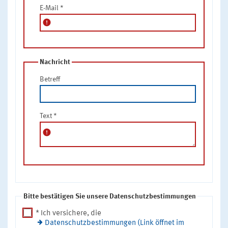
E-Mail
*
error
Nachricht
Betreff
Text
*
error
Bitte bestätigen Sie unsere Datenschutzbestimmungen
* Ich versichere, die
Datenschutzbestimmungen (Link öffnet im