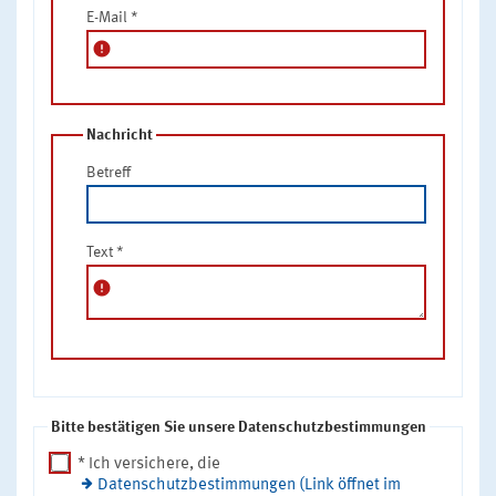
E-Mail
*
error
Nachricht
Betreff
Text
*
error
Bitte bestätigen Sie unsere Datenschutzbestimmungen
* Ich versichere, die
Datenschutzbestimmungen (Link öffnet im