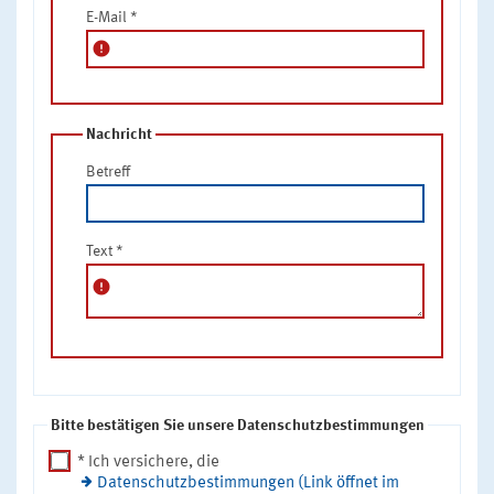
E-Mail
*
error
Nachricht
Betreff
Text
*
error
Bitte bestätigen Sie unsere Datenschutzbestimmungen
* Ich versichere, die
Datenschutzbestimmungen (Link öffnet im