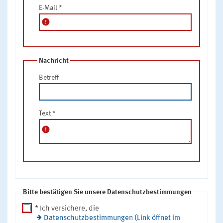
E-Mail
*
error
Nachricht
Betreff
Text
*
error
Bitte bestätigen Sie unsere Datenschutzbestimmungen
* Ich versichere, die
Datenschutzbestimmungen (Link öffnet im