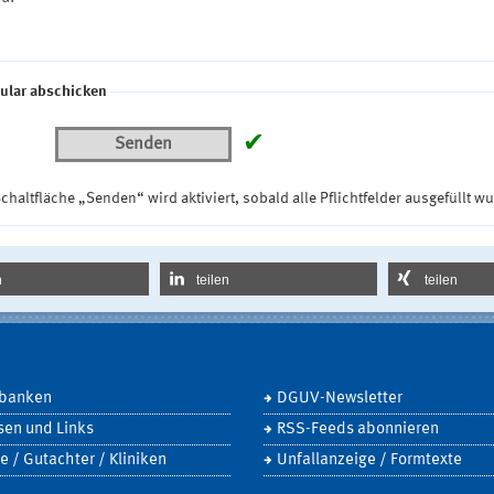
ular abschicken
✔
Senden
chaltfläche „Senden“ wird aktiviert, sobald alle Pflichtfelder ausgefüllt w
n
teilen
teilen
banken
DGUV-Newsletter
sen und Links
RSS-Feeds abonnieren
e / Gutachter / Kliniken
Unfallanzeige / Formtexte