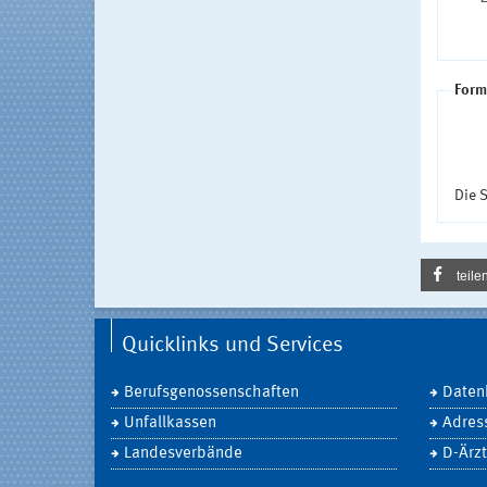
Form
Die S
teile
Quicklinks und Services
Berufsgenossenschaften
Daten
Unfallkassen
Adres
Landesverbände
D-Ärzt