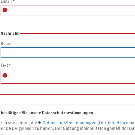
E-Mail
*
error
Nachricht
Betreff
Text
*
error
e bestätigen Sie unsere Datenschutzbestimmungen
* Ich versichere, die
Datenschutzbestimmungen (Link öffnet im neue
der DGUV gelesen zu haben. Der Nutzung meiner Daten gemäß der Da
zu.