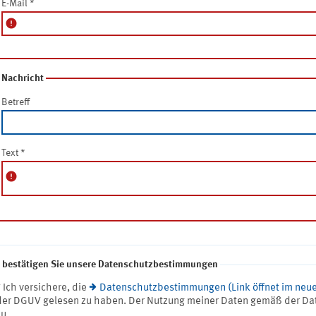
E-Mail
*
error
Nachricht
Betreff
Text
*
error
e bestätigen Sie unsere Datenschutzbestimmungen
* Ich versichere, die
Datenschutzbestimmungen (Link öffnet im neue
der DGUV gelesen zu haben. Der Nutzung meiner Daten gemäß der Da
zu.