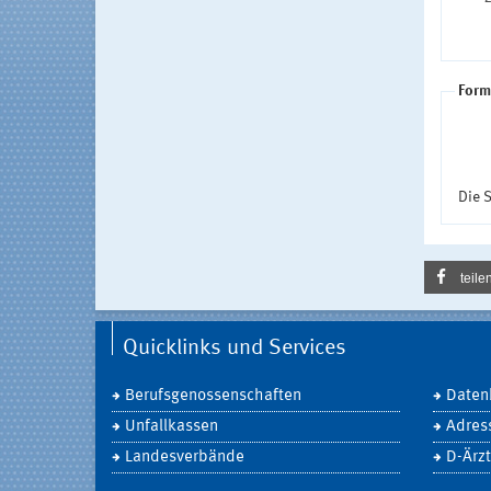
Form
Die S
teile
Quicklinks und Services
Berufsgenossenschaften
Daten
Unfallkassen
Adres
Landesverbände
D-Ärzt