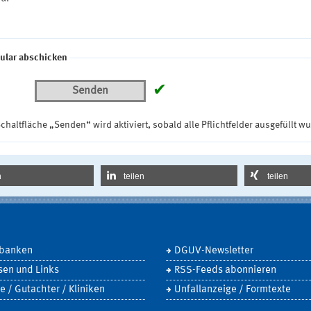
ular abschicken
✔
Senden
chaltfläche „Senden“ wird aktiviert, sobald alle Pflichtfelder ausgefüllt w
n
teilen
teilen
banken
DGUV-Newsletter
sen und Links
RSS-Feeds abonnieren
e / Gutachter / Kliniken
Unfallanzeige / Formtexte