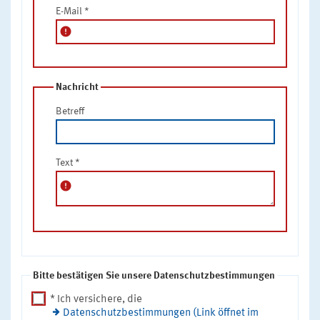
E-Mail
*
error
Nachricht
Betreff
Text
*
error
Bitte bestätigen Sie unsere Datenschutzbestimmungen
* Ich versichere, die
Datenschutzbestimmungen (Link öffnet im